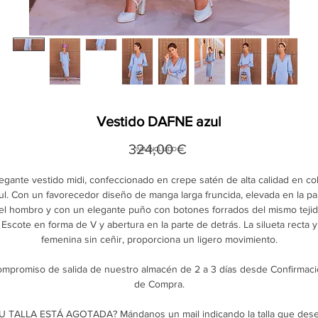
Vestido DAFNE azul
Precio
324,00 €
*IVA
INCLUIDO
egante vestido midi, confeccionado en crepe satén de alta calidad en co
ul. Con un favorecedor diseño de manga larga fruncida, elevada en la pa
el hombro y con un elegante puño con botones forrados del mismo tejid
Escote en forma de V y abertura en la parte de detrás. La silueta recta y
femenina sin ceñir, proporciona un ligero movimiento.
mpromiso de salida de nuestro almacén de 2 a 3 días desde Confirmac
de Compra.
U TALLA ESTÁ AGOTADA? Mándanos un mail indicando la talla que des