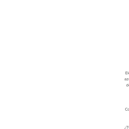
El
az
d
Co
¿T