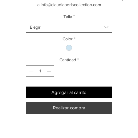
a info@claudiaperiscollection.com
Talla
*
Elegir
Color
*
Cantidad
*
Agregar al carrito
Realizar compra