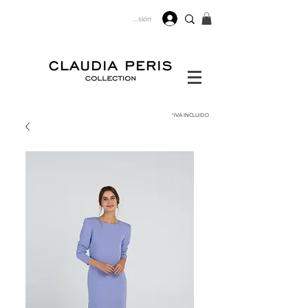
Iniciar sesión
*IVA
INCLUIDO