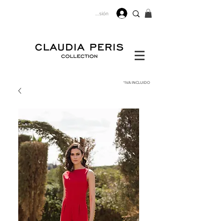
Iniciar sesión
*IVA
INCLUIDO