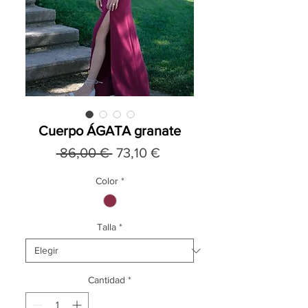
Cuerpo ÁGATA granate
Precio
Precio
 86,00 € 
73,10 €
de
Color
*
oferta
Talla
*
Cantidad
*