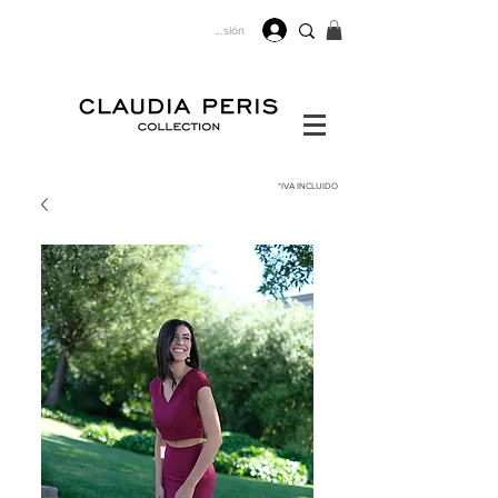
Iniciar sesión
*IVA
INCLUIDO