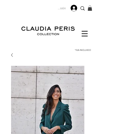
Iniciar sesión
*IVA
INCLUIDO