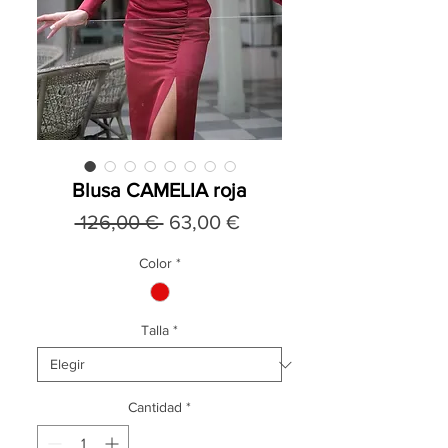
Blusa CAMELIA roja
Precio
Precio
 126,00 € 
63,00 €
de
Color
*
oferta
Talla
*
Cantidad
*