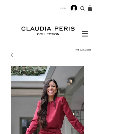
Iniciar sesión
*IVA
INCLUIDO