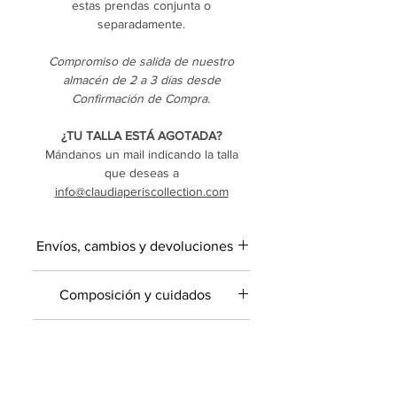
estas prendas conjunta o
separadamente.
Compromiso de salida de nuestro
almacén de 2 a 3 días desde
Confirmación de Compra.
¿TU TALLA ESTÁ AGOTADA?
Mándanos un mail indicando la talla
que deseas a
info@claudiaperiscollection.com
Envíos, cambios y devoluciones
Envío gratuito
en la península.
Composición y cuidados
El
tiempo de envío es de
2 a 3 días
laborables desde la Confirmación de la
59% Viscosa 41% Poliester
compra
, cuando exista stock.
Contacto
· Temperatura máxima de lavado 30ºC
En las compras desde Canarias,
· Temperatura máxima de planchado
Baleares, Ceuta o Melilla: tiempo
Si tienes alguna duda ponte en
110ºC
superior y costes de envío.
Consultar.
Información adicional
contacto con nosotros a través de