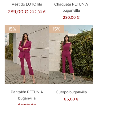
Vestido LOTO lila
Chaqueta PETUNIA
buganvilla
Precio
Precio de oferta
289,00 €
202,30 €
Precio
230,00 €
15%
15%
Pantalón PETUNIA
Cuerpo buganvilla
buganvilla
Precio
86,00 €
Agotado
Cargar más