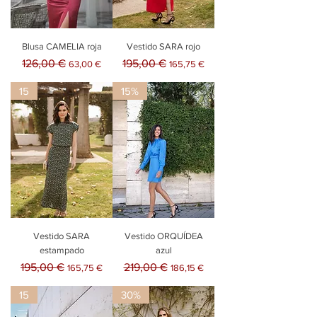
Blusa CAMELIA roja
Vestido SARA rojo
Precio
Precio de oferta
Precio
Precio de oferta
126,00 €
195,00 €
63,00 €
165,75 €
15
15%
Vestido SARA
Vestido ORQUÍDEA
estampado
azul
Precio
Precio de oferta
Precio
Precio de oferta
195,00 €
219,00 €
165,75 €
186,15 €
15
30%