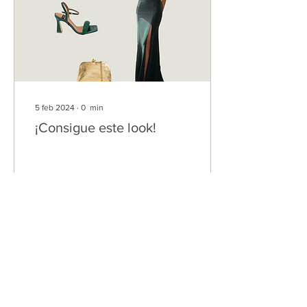
5 feb 2024
∙
0
min
¡Consigue este look!
20
0