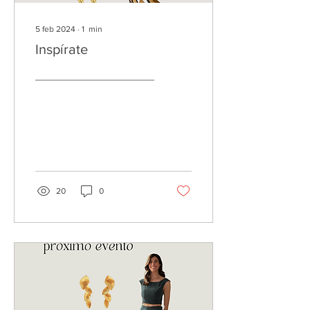
5 feb 2024
∙
1
min
Inspírate
_______________________________
20
0